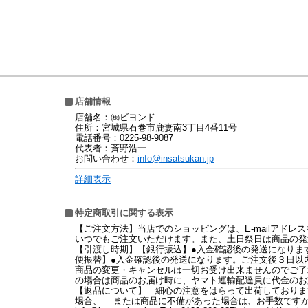
店舗情報
店舗名：㈱ビヨンド
住所：宮城県石巻市鹿妻南3丁目4番11号
電話番号：0225-98-9087
代表者：斉野浩一
お問い合わせ：
info@insatsukan.jp
詳細表示
特定商取引に関する表示
【ご注文方法】当店でのショッピングは、E-mailアドレ
いつでもご注文いただけます。また、土日祭日は商品の発
【引渡し時期】【銀行振込】●入金確認後の発送になりま
便振替】●入金確認後の発送になります。ご注文後３日以
商品の変更・キャンセルは一切お受け出来ませんのでご了承
の場合は商品のお届け時に、ヤマト運輸配達員に代金のお
【返品について】 細心の注意をはらって出荷しておりま
場合、 または商品に不備があった場合は、お手数ですが７日