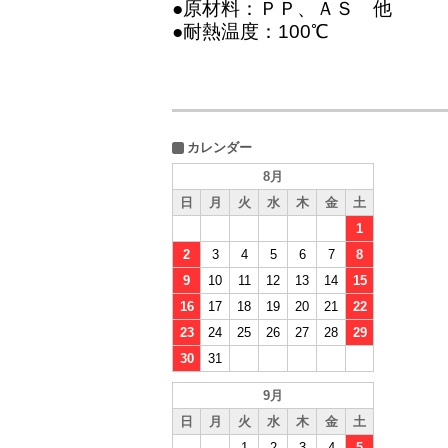
●原材料：ＰＰ、ＡＳ 他
●耐熱温度：100℃
カレンダー
8月
日
月
火
水
木
金
土
1
2
3
4
5
6
7
8
9
10
11
12
13
14
15
16
17
18
19
20
21
22
23
24
25
26
27
28
29
30
31
9月
日
月
火
水
木
金
土
1
2
3
4
5