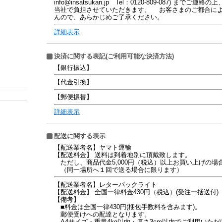
info@insatsukan.jp Tel：0120-809-087)
当社で負担させていただきます。 お客さまのご都合に
んので、あらかじめご了承ください。
詳細表示
決済に関する表記(ご利用可能な決済方法)
【銀行振込】
【代金引換】
【郵便振替】
詳細表示
配送に関する表示
【配送業者名】ヤマト運輸
【配送料金】 送料は到着地別に頂戴致します。
ただし、商品代金5,000円（税込）以上お買い上げの場
（同一場所へ１回で送る場合に限ります）
【配送業者名】レターパックライト
【配送料金】 全国一律料金430円（税込）(受注一括送付)
【備考】
■料金は全国一律430円(梱包手数料を含みます)。
郵便受けへの配達となります。
A4サイズ・重量4kg以内・厚さ3cm以内でご利用いただ