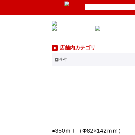
店舗内カテゴリ
全件
●350ｍｌ（Φ82×142ｍｍ）