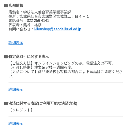
店舗情報
店舗名：学校法人仙台育英学園事業課
住所：宮城県仙台市宮城野区宮城野二丁目４－１
電話番号：022-256-4141
代表者：熊谷 祐彦
お問い合わせ：
i-lionshop@sendaiikuei.ed.jp
詳細表示
特定商取引に関する表示
【ご注文方法】オンラインショッピングのみ。電話注文は不可。
【引渡し時期】注文確定後一週間程度。
【返品について】商品発送後お客様の都合による返品はご遠慮くださ
い。
詳細表示
決済に関する表記(ご利用可能な決済方法)
【クレジット】
詳細表示