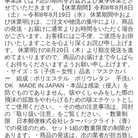
事業課では下記の期間をお盆および夏季休業とさ
せていただきます。 【休業期間】令和8年8月8日
（土）～令和8年8月19日（水） 休業期間中およ
び休業明けは、ご注文や物流の集中により、商品
の発送・お届けに通常よりお時間をいただく場合
がございます。お客様にはご不便、ご迷惑をお掛
けいたしますことを心より深くお詫び申し上げま
す。 休業明けの8月20日（木）より順次発送を進
めてまいりますので、商品のお届けまで今しばら
くお待ちくださいますようお願い申し上げます。
・サイズ：S（子供～女性）品名：マスクカバ
ー 組成：ポリエステル ポリウレタン 手洗い
OK MADE IN JAPAN・本品は感染（侵入）を
防ぐものでありません。咳やくしゃみをした際の
飛沫の拡散をやわらげるための咳エチケットとし
てご使用ください。・その他の注意事項は、同封
の「取り扱い注意」をご覧ください。・数量制
限 日本郵便株式会社レターパックライト（青）
での発送のため、セット1組の数量限度の制限が
あります。・商品の発送は、次の業者が担当致し