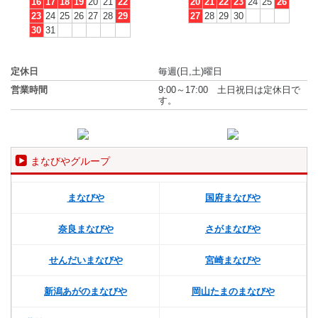
16
17
18
19
20
21
22
20
21
22
23
24
25
26
23
24
25
26
27
28
29
27
28
29
30
30
31
定休日
毎週(日,土)曜日
営業時間
9:00～17:00 土日祝日は定休日で
す。
まなびやグループ
まなびや
国府まなびや
奈良まなびや
さがまなびや
せんだいまなびや
宮崎まなびや
新潟あがのまなびや
岡山たまのまなびや