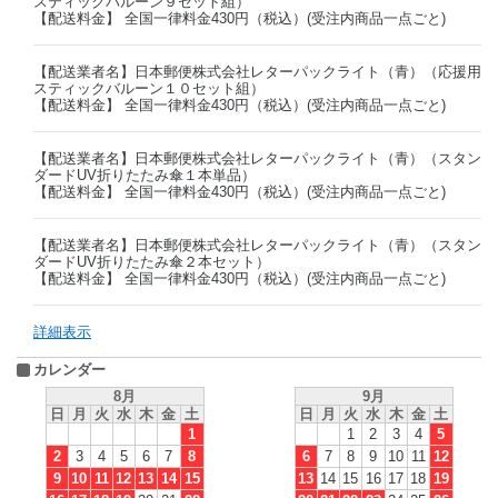
スティックバルーン９セット組）
【配送料金】 全国一律料金430円（税込）(受注内商品一点ごと)
【配送業者名】日本郵便株式会社レターパックライト（青）（応援用
スティックバルーン１０セット組）
【配送料金】 全国一律料金430円（税込）(受注内商品一点ごと)
【配送業者名】日本郵便株式会社レターパックライト（青）（スタン
ダードUV折りたたみ傘１本単品）
【配送料金】 全国一律料金430円（税込）(受注内商品一点ごと)
【配送業者名】日本郵便株式会社レターパックライト（青）（スタン
ダードUV折りたたみ傘２本セット）
【配送料金】 全国一律料金430円（税込）(受注内商品一点ごと)
詳細表示
カレンダー
8月
9月
日
月
火
水
木
金
土
日
月
火
水
木
金
土
1
1
2
3
4
5
2
3
4
5
6
7
8
6
7
8
9
10
11
12
9
10
11
12
13
14
15
13
14
15
16
17
18
19