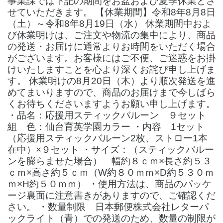
事業課では下記の期間をお盆および夏季休業とさ
せていただきます。 【休業期間】令和8年8月8日
（土）～令和8年8月19日（水） 休業期間中およ
び休業明けは、ご注文や物流の集中により、商品
の発送・お届けに通常よりお時間をいただく場合
がございます。お客様にはご不便、ご迷惑をお掛
けいたしますことを心より深くお詫び申し上げま
す。 休業明けの8月20日（木）より順次発送を進
めてまいりますので、商品のお届けまで今しばら
くお待ちくださいますようお願い申し上げます。
・品名：応援用スティックバルーン ９セット
組 色：仙台育英学園カラー ・内容 1セット
（応援用スティックバルーン2枚、ストロー1本
在中）×９セット ・サイズ：（スティックバルー
ンを膨らませた場合） 幅約８ｃｍ×長さ約５３
ｃｍ×高さ約５ｃｍ（W約８０ｍｍ×D約５３０ｍ
ｍ×H約５０ｍｍ） ・使用方法は、商品のパッケ
ージ裏面に注意書きがありますので、ご確認くだ
さい。 ・数量制限 日本郵便株式会社レターパ
ックライト（青）での発送のため、数量の制限が