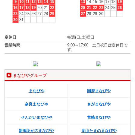
9
10
11
12
13
14
15
13
14
15
16
17
18
19
16
17
18
19
20
21
22
20
21
22
23
24
25
26
23
24
25
26
27
28
29
27
28
29
30
30
31
定休日
毎週(日,土)曜日
営業時間
9:00～17:00 土日祝日は定休日で
す。
まなびやグループ
まなびや
国府まなびや
奈良まなびや
さがまなびや
せんだいまなびや
宮崎まなびや
新潟あがのまなびや
岡山たまのまなびや