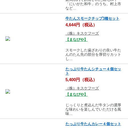
「にいがた和牛」のうち、村上市
など...
牛たんスモークチップ3種セット
4,644円（税込）
（株）キスケフーズ
【まなびや】
スモークした歯ざわりの良い牛た
んのたん先の部分を厚切りカット
し...
たっぷり牛たんシチュー４個セッ
ト
5,400円（税込）
（株）キスケフーズ
【まなびや】
じっくりと煮込んだ牛タンの濃厚
な味わいを楽しんでいただける風
味...
たっぷり牛たんカレー４個セット