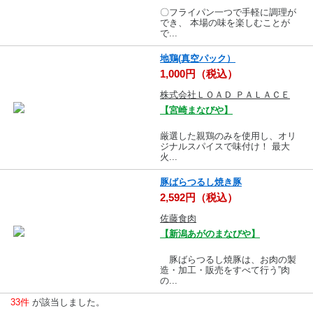
〇フライパン一つで手軽に調理が
でき、 本場の味を楽しむことが
で...
地鶏(真空パック）
1,000円（税込）
株式会社ＬＯＡＤ ＰＡＬＡＣＥ
【宮崎まなびや】
厳選した親鶏のみを使用し、オリ
ジナルスパイスで味付け！ 最大
火...
豚ばらつるし焼き豚
2,592円（税込）
佐藤食肉
【新潟あがのまなびや】
豚ばらつるし焼豚は、お肉の製
造・加工・販売をすべて行う”肉
の...
33件
が該当しました。