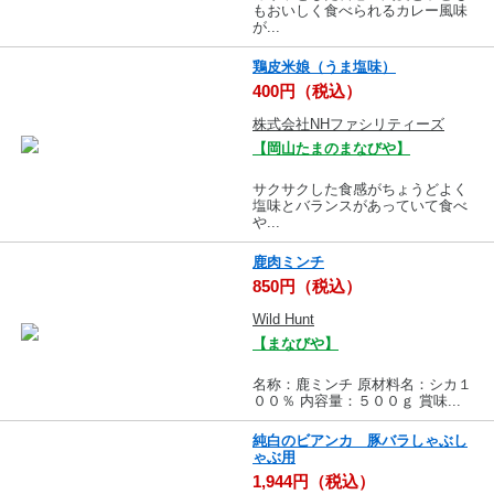
もおいしく食べられるカレー風味
が...
鶏皮米娘（うま塩味）
400円（税込）
株式会社NHファシリティーズ
【岡山たまのまなびや】
サクサクした食感がちょうどよく
塩味とバランスがあっていて食べ
や...
鹿肉ミンチ
850円（税込）
Wild Hunt
【まなびや】
名称：鹿ミンチ 原材料名：シカ１
００％ 内容量：５００ｇ 賞味...
純白のビアンカ 豚バラしゃぶし
ゃぶ用
1,944円（税込）