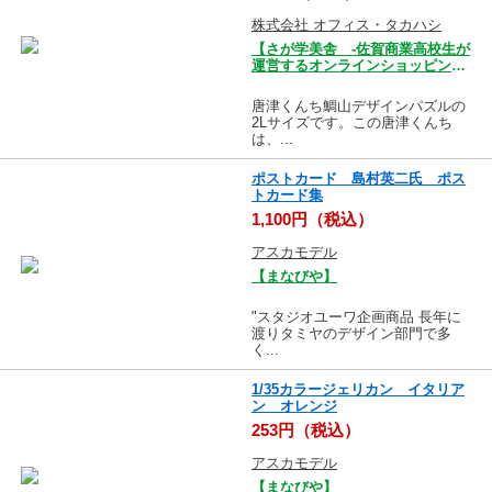
株式会社 オフィス・タカハシ
【さが学美舎 -佐賀商業高校生が
運営するオンラインショッピング
モール-】
唐津くんち鯛山デザインパズルの
2Lサイズです。この唐津くんち
は、...
ポストカード 島村英二氏 ポス
トカード集
1,100円（税込）
アスカモデル
【まなびや】
"スタジオユーワ企画商品 長年に
渡りタミヤのデザイン部門で多
く...
1/35カラージェリカン イタリア
ン オレンジ
253円（税込）
アスカモデル
【まなびや】